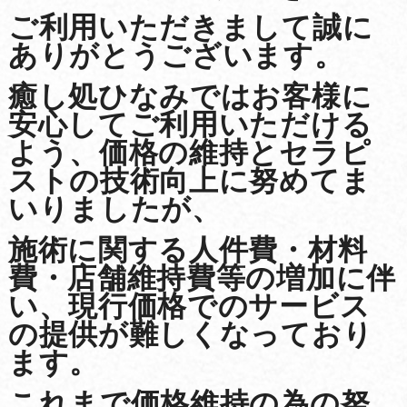
ご利用いただきまして
誠に
ありがとうございます。
癒し処ひなみではお客様に
安心してご利用いただける
よう、価格の維持とセラピ
ストの技術向上に努めてま
いりましたが、
施術に関する人件費・材料
費・店舗維持費等の増加に伴
い、現行価格でのサービス
の提供が難しくなっており
ます。
これまで価格維持の為の努