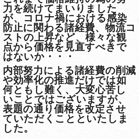
力を続けてまいりました
が、コロナ禍における感染
防止に関わる諸経費、物流コ
ストの上昇など、様々な観
点から価格を見直すべきで
はないか・・・
内部努力による諸経費の削減
や効率化の推進だけでは如
何ともし難く、大変心苦し
いことではございますが、
表題の通り価格を改定させ
ていただくことといたしま
した。