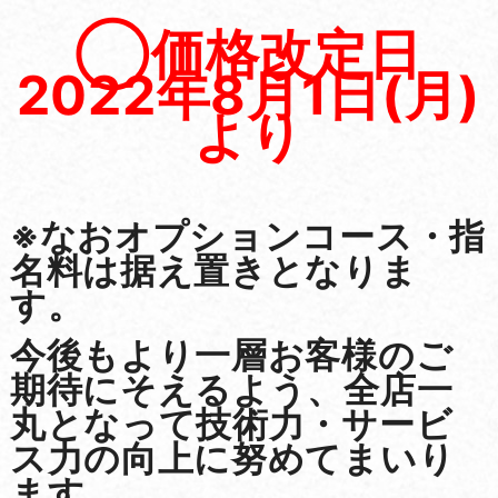
◯価格改定日
2022年8月1日(月)
より
※なおオプションコース・指
名料は据え置きとなりま
す。
今後もより一層お客様のご
期待にそえるよう、全店一
丸となって技術力・サービ
ス力の向上に
努めてまいり
ます。