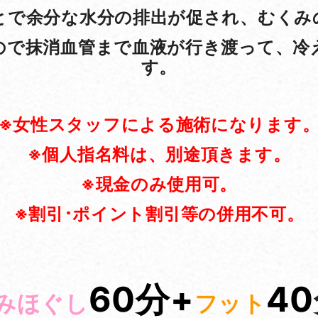
とで余分な水分の排出が促され、むくみ
ので抹消血管まで血液が行き渡って、冷
す。
※女性スタッフによる施術になります
※個人指名料は、別途頂きます。
※現金のみ使用可。
※割引･ポイント割引等の併用不可。
60分+
40
みほぐし
フット