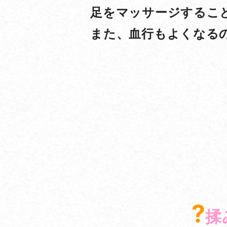
足をマッサージするこ
また、血行もよくなる
?
揉