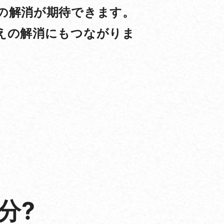
の解消が期待できます。
えの解消にもつながりま
。
分?