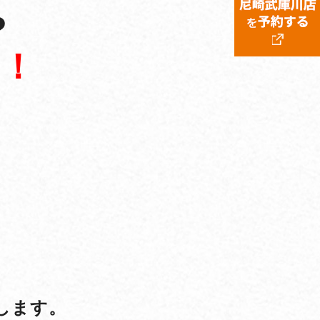
?
！！
します。