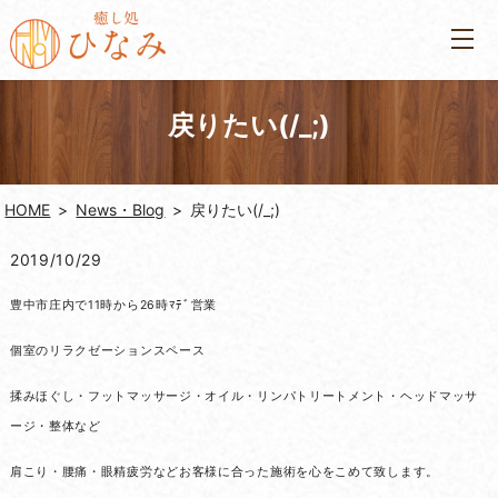
戻りたい(/_;)
HOME
News・Blog
戻りたい(/_;)
2019/10/29
豊中市庄内で11時から26時ﾏﾃﾞ営業
個室のリラクゼーションスペース
揉みほぐし・フットマッサージ・オイル・リンパトリートメント・ヘッドマッサ
ージ・整体など
肩こり・腰痛・眼精疲労などお客様に合った施術を心をこめて致します。