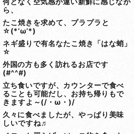
何となく空気感が違い新鮮に感じなが
ら、
たこ焼きを求めて、プラプラと
☆(*’ω’*)
ネギ盛りで有名なたこ焼き「はな蛸」
☆
外国の方も多く訪れるお店です
(#^^#)
立ち食いですが、カウンターで食べ
ることも可能だし、お持ち帰りもで
きますよ～(/・ω・)/
久々に食べましたが、やっぱり美味
しいですね♬