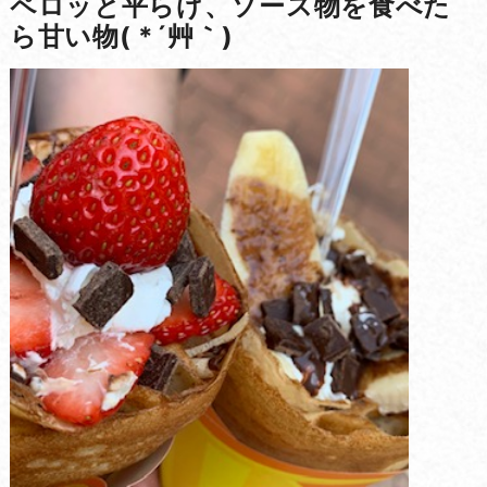
ペロッと平らげ、ソース物を食べた
ら甘い物( *´艸｀)