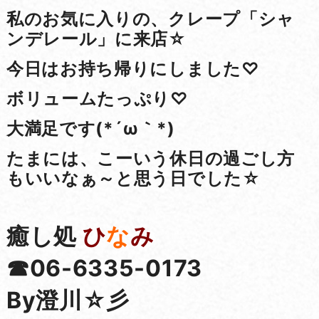
私のお気に入りの、クレープ「シャ
ンデレール」に来店☆
今日はお持ち帰りにしました♡
ボリュームたっぷり♡
大満足です(*´ω｀*)
たまには、こーいう休日の過ごし方
もいいなぁ～と思う日でした☆
癒し処
ひ
な
み
☎06-6335-0173
By澄川☆彡