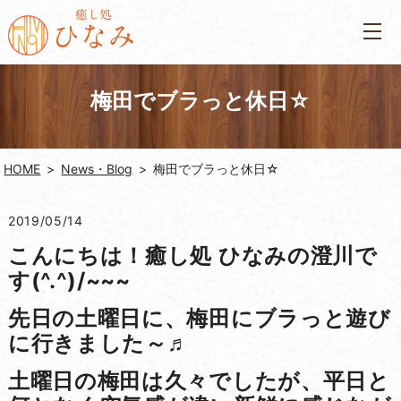
梅田でブラっと休日☆
HOME
News・Blog
梅田でブラっと休日☆
2019/05/14
こんにちは！癒し処 ひなみの澄川で
す(^.^)/~~~
先日の土曜日に、梅田にブラっと遊び
に行きました～♬
土曜日の梅田は久々でしたが、平日と