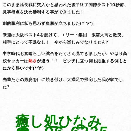
このまま延長戦に突入かと思われた後半終了間際ラスト10秒前、
見事得点を決め勝利する事ができました！
劇的勝利に私も思わず鳥肌が立ちました(*’▽’)
来週は大阪ベスト4を懸けて、エリート集団 阪南大高と激突。
相手にとって不足なし！ 今から楽しみでなりません?
中学時代も素晴らしい試合をたくさん見てきましたが、やはり高
校サッカーは
熱さ
が違う！！ ピッチに立つ側も応援する側もと
にかく熱いです(*‘∀‘)
先輩たちの勇姿を目に焼き付け、大満足で帰宅した我が家でし
た?
癒し処ひなみ