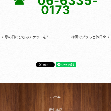
☎ 06-6335-
0173
母の日にひなみチケットを?
梅田でブラっと休日☆
ホーム
豊中本店