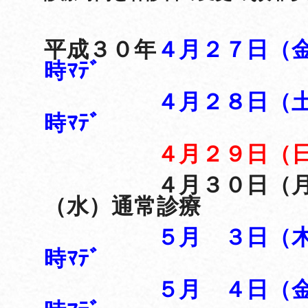
平成３０年
４月２７日（
時ﾏﾃﾞ
４月２８日（土）
時ﾏﾃﾞ
４月２９日（
４月３０日（月）
（水）通常診療
５月 ３日（
時ﾏﾃﾞ
５月 ４日（金）