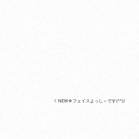
NEW☆フェイスよっし～です(^^)/