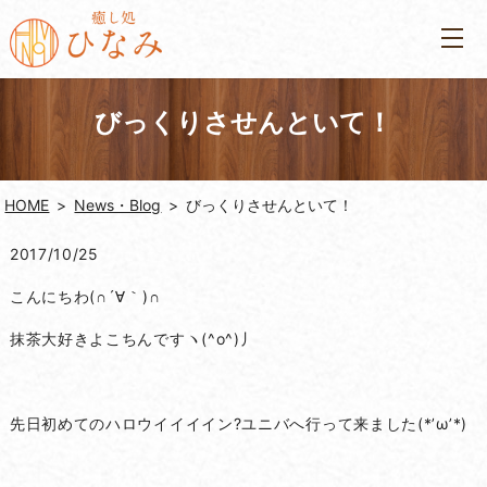
びっくりさせんといて！
HOME
News・Blog
びっくりさせんといて！
2017/10/25
こんにちわ(∩´∀｀)∩
抹茶大好きよこちんですヽ(^o^)丿
先日初めてのハロウイイイイン?ユニバへ行って来ました(*’ω’*)