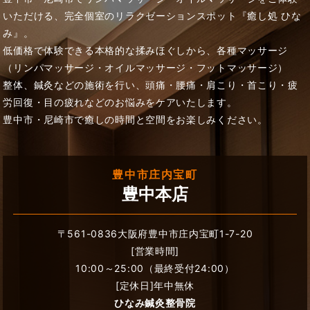
いただける、完全個室のリラクゼーションスポット『癒し処 ひな
み』。
低価格で体験できる本格的な揉みほぐしから、各種マッサージ
（リンパマッサージ・オイルマッサージ・フットマッサージ）
整体、鍼灸などの施術を行い、頭痛・腰痛・肩こり・首こり・疲
労回復・目の疲れなどのお悩みをケアいたします。
豊中市・尼崎市で癒しの時間と空間をお楽しみください。
豊中市庄内宝町
豊中本店
〒561-0836大阪府豊中市庄内宝町1-7-20
[営業時間]
10:00～25:00（最終受付24:00）
[定休日]年中無休
ひなみ鍼灸整骨院