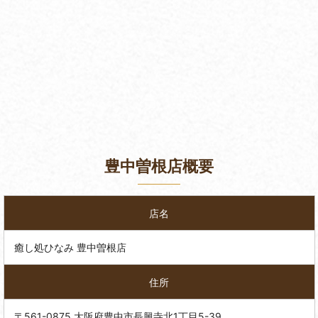
豊中曽根店概要
店名
癒し処ひなみ 豊中曽根店
住所
〒561-0875 大阪府豊中市長興寺北1丁目5-39