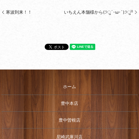
寒波到来！！
いちえん本舗様から(੭ु´･ω･`)੭ु⁾⁾
ホーム
豊中本店
豊中曽根店
尼崎武庫川店