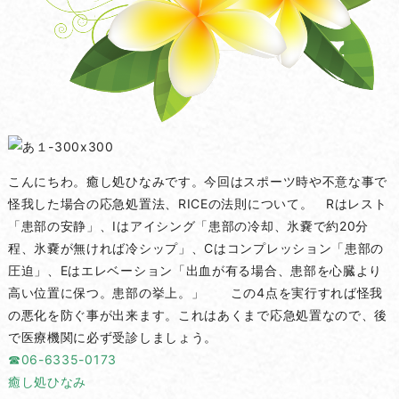
こんにちわ。癒し処ひなみです。今回はスポーツ時や不意な事で
怪我した場合の応急処置法、RICEの法則について。 Rはレスト
「患部の安静」、Iはアイシング「患部の冷却、氷嚢で約20分
程、氷嚢が無ければ冷シップ」、Cはコンプレッション「患部の
圧迫」、Eはエレベーション「出血が有る場合、患部を心臓より
高い位置に保つ。患部の挙上。」 この4点を実行すれば怪我
の悪化を防ぐ事が出来ます。これはあくまで応急処置なので、後
で医療機関に必ず受診しましょう。
☎06-6335-0173
癒し処ひなみ