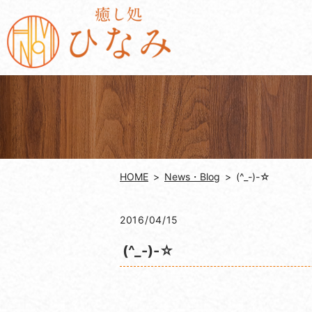
HOME
News・Blog
(^_-)-☆
2016/04/15
(^_-)-☆