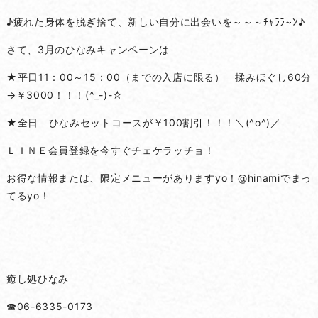
♪疲れた身体を脱ぎ捨て、新しい自分に出会いを～～～ﾁｬﾗﾗ~ﾝ♪
さて、3月のひなみキャンペーンは
★平日11：00～15：00（までの入店に限る） 揉みほぐし60分
→￥3000！！！(^_-)-☆
★全日 ひなみセットコースが￥100割引！！！＼(^o^)／
ＬＩＮＥ会員登録を今すぐチェケラッチョ！
お得な情報または、限定メニューがありますyo！@hinamiでまっ
てるyo！
癒し処ひなみ
☎06-6335-0173