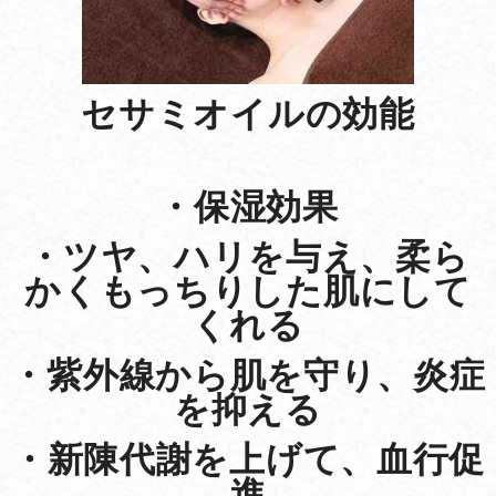
セサミオイルの効能
・保湿効果
・ツヤ、ハリを与え、柔ら
かくもっちりした肌にして
くれる
・紫外線から肌を守り、炎症
を抑える
・新陳代謝を上げて、血行促
進