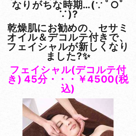
なりがちな時期…(∵ ﾟ○ﾟ
∵)?
乾燥肌にお勧めの、セサミ
オイル＆デコルテ付きで、
フェイシャルが新しくなり
ました?✨
フェイシャル(デコルテ付
き) 45分・・・￥4500(税
込)