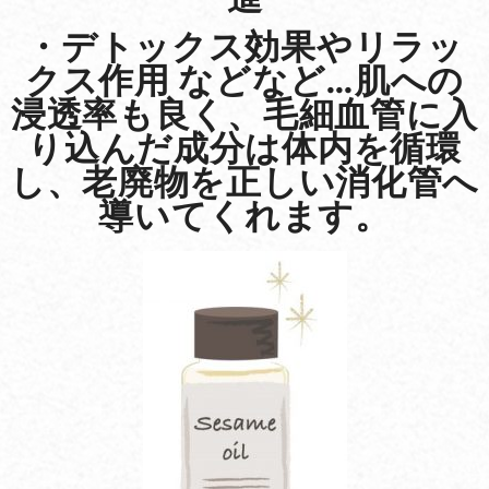
・デトックス効果やリラッ
クス作用 などなど…肌への
浸透率も良く、毛細血管に入
り込んだ成分は体内を循環
し、老廃物を正しい消化管へ
導いてくれます。