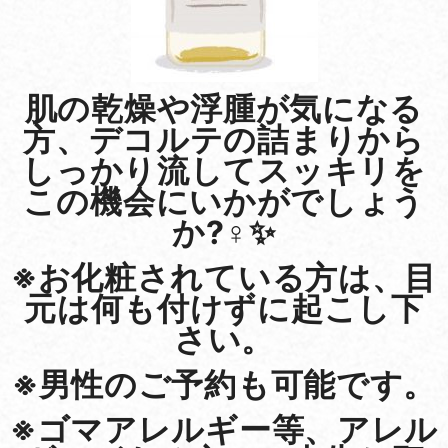
肌の乾燥や浮腫が気になる
方、デコルテの詰まりから
しっかり流してスッキリを
この機会にいかがでしょう
か?‍♀️✨
※お化粧されている方は、目
元は何も付けずに起こし下
さい。
※男性のご予約も可能です。
※ゴマアレルギー等、アレル