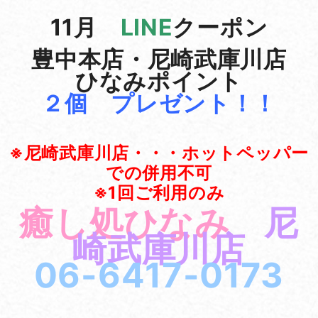
11月
LINE
クーポン
豊中本店・尼崎武庫川店
ひなみポイント
２個 プレゼント！！
※尼崎武庫川店・・・ホットペッパー
での併用不可
※1回ご利用のみ
癒し処ひなみ
尼
崎武庫川店
06-6417-0173