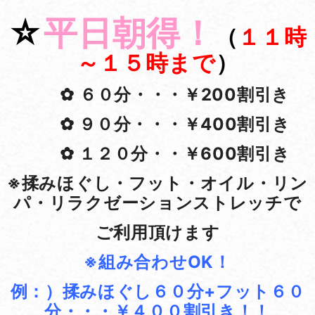
☆
平日朝得！
（
１１時
～１５時まで
）
✿ ６０分・・・￥200割引き
✿ ９０分・・・￥400割引き
✿ １２０分・・￥600割引き
※揉みほぐし・フット・オイル・リン
パ・リラクゼーションストレッチで
ご利用頂けます
※組み合わせOK！
例：）揉みほぐし６０分+フット６０
分・・・￥４００割引き！！