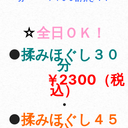
☆
全日ＯＫ！
●
揉みほぐし３０
分
￥2300（税
込）
・
●
揉みほぐし４５