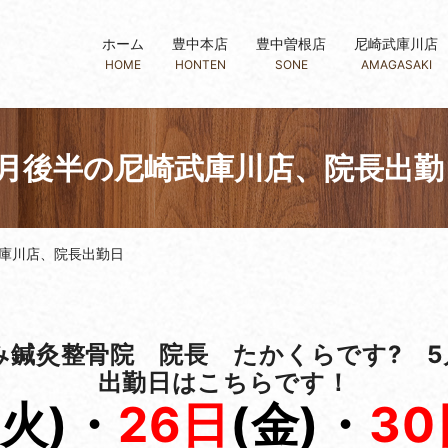
ホーム
豊中本店
豊中曽根店
尼崎武庫川店
HOME
HONTEN
SONE
AMAGASAKI
5月後半の尼崎武庫川店、院長出勤
武庫川店、院長出勤日
み鍼灸整骨院 院長 たかくらです? 5
出勤日はこちらです！
(火
)
・
26
日
(金
)
・
30