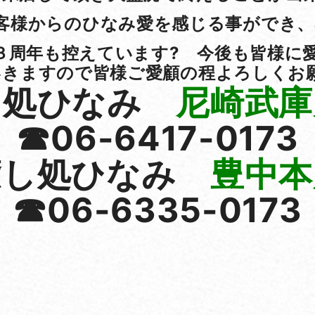
客様からのひなみ愛を感じる事ができ、
３周年も控えています? 今後も皆様に
きますので皆様ご愛顧の程よろしくお願い申
し処ひなみ
尼崎武庫
☎06-6417-0173
癒し処ひなみ
豊中本
☎06-6335-0173