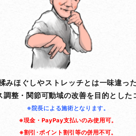
揉みほぐしやストレッチとは一味違っ
ス調整・関節可動域の改善を目的とした
※院長による施術となります。
※
現金・
PayPay
支払いのみ使用可。
※
割引･ポイント割引等の併用不可。