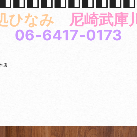
◧◧◧◧◧◧◧◧◧◧
処ひなみ
尼崎武庫
06-6417-0173
本店