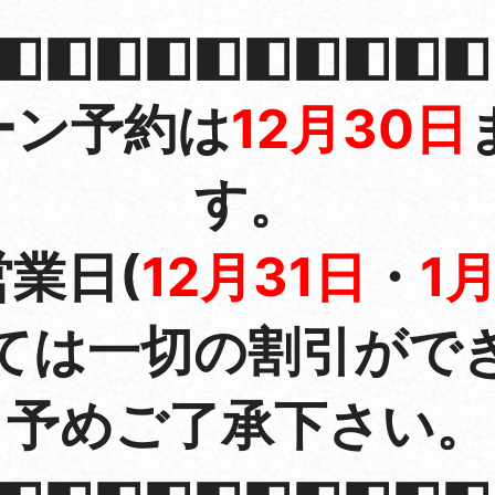
◧◧◧◧◧◧◧◧◧◧
ーン予約は
12月30日
す。
業日(
12月31日
・
1
ては一切の割引がで
予めご了承下さい。