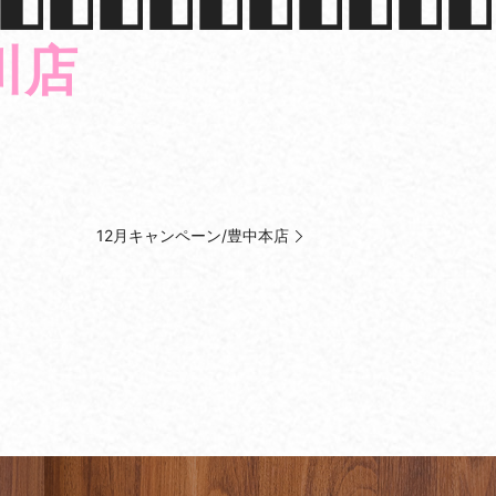
◧◧◧◧◧◧◧◧◧◧
川店
12月キャンペーン/豊中本店