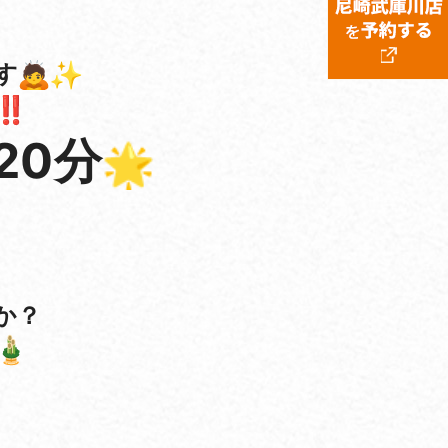
す
20
分
か？