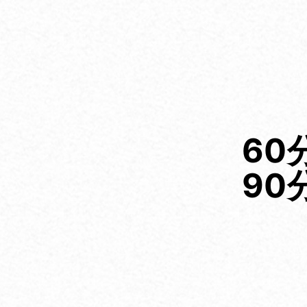
60
90