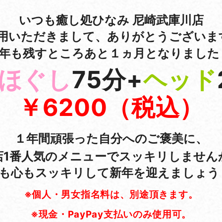
いつも癒し処ひなみ 尼崎武庫川店
用いただきまして、ありがとうございま
年も残すところあと１ヵ月となりました
ほぐし
75
分
+
ヘッド
￥6200（税込）
１年間頑張った自分へのご褒美に、
店1番人気のメニューでスッキ
リしません
も心もスッキリして新年を迎えましょう
※
個人・男女指名料は、別途頂きます。
※
現金・
PayPay
支払いのみ使用可。