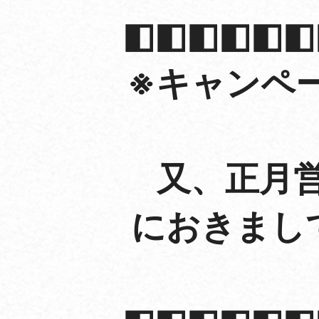
◧◧◧◧◧◧
※キャンペ
又、正月営
におきまし