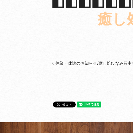
◧◧◧◧◧◧
癒し
休業・休診のお知らせ/癒し処ひなみ豊中