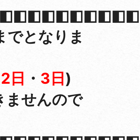
◧◧◧◧◧◧◧◧◧◧
までとなりま
月2日
・
3日
)
きませんので