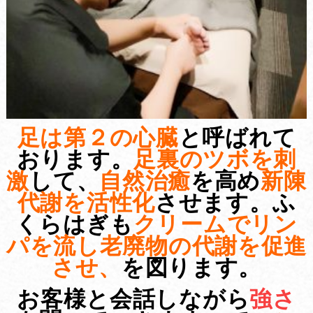
足は第２の心臓
と呼ばれて
おります。
足裏のツボを刺
激
して、
自然治癒
を高め
新陳
代謝を活性化
させます。ふ
くらはぎも
クリームでリン
パを流し老廃物の代謝
を促進
させ、
を図ります。
お客様と会話しながら
強さ