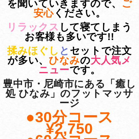
を聞いていきますので、
ご
安心
ください。
リラックス
して寝てしまう
お客様も多いです!!
揉みほぐし
と
セットで注文
が多い、
ひなみ
の
大人気メ
ニュー
です。
豊中市・尼崎市にある「癒し
処 ひなみ」のフットマッサ
ージ
●30分コース
¥2,750