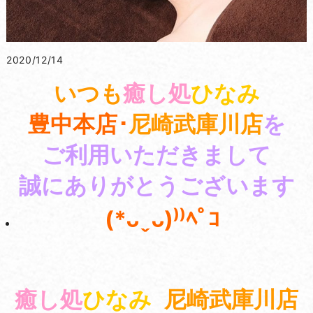
2020/12/14
いつも
癒し処
ひなみ
豊中本店･
尼崎武庫川店
を
ご利用いただきまして
誠にありがとうございます
(*ᴗˬᴗ)⁾⁾ﾍﾟｺ
癒し処
ひなみ
尼崎武庫川店