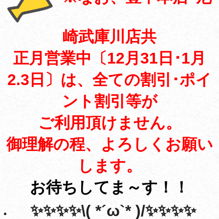
崎武庫川店共
正月営業中〔12月31日･1月
2.3日〕は、全ての割引･
ポイ
ント割引等が
ご利用頂けません。
御理解の程、よろしくお願い
します。
お待ちしてま～す！！
✨✨✨✨\( *´ω`* )/✨✨✨✨