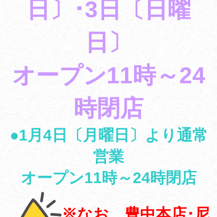
日〕･3日〔日曜
日〕
オープン11時～24
時閉店
●1月4日〔月曜日〕より通常
営業
オープン11時～24時閉店
※なお、豊中本店･尼