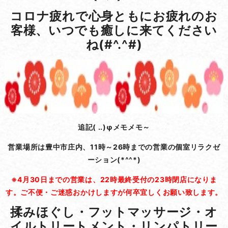
コロナ疲れで心身ともにお疲れのお
客様、いつでも癒しに来てください
ね(#^.^#)
追記( ..)φメモメモ～
営業場所は豊中市庄内、11時～26時までの営業の
個室リラクゼ
ーション(*^^*)
※4月30日までの営業は、22時最終受付の23時閉店になりま
す。ご不便・ご迷惑おかけしますが何卒宜しくお願い致します。
揉みほぐし・フットマッサージ・オ
イルトリートメント・リンパトリー