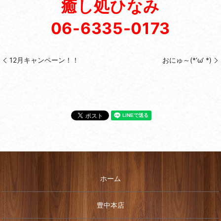
癒し処ひなみ
06-6335-0173
12月キャンペーン！！
おにゅ～(*‘ω‘ *)
ホーム
豊中本店