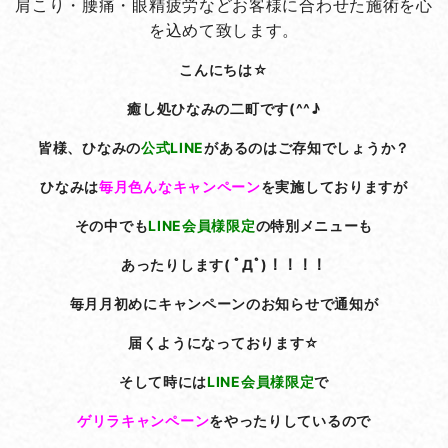
肩こり・腰痛・眼精疲労などお客様に合わせた施術を心
を込めて致します。
こんにちは☆
癒し処ひなみの二町です(^^♪
皆様、ひなみの
公式LINE
があるのはご存知でしょうか？
ひなみは
毎月色んなキャンペーン
を実施しておりますが
その中でも
LINE会員様限定
の特別メニューも
あったりします( ﾟДﾟ)！！！！
毎月月初めにキャンペーンのお知らせで通知が
届くようになっております☆
そして時には
LINE会員様限定
で
ゲリラキャンペーン
をやったりしているので