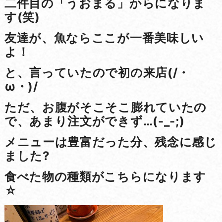
二件目の「うおまる」からになりま
す(笑)
友達が、魚ならここが一番美味しい
よ！
と、言っていたので初の来店(/・
ω・)/
ただ、お腹がそこそこ膨れていたの
で、あまり注文ができず…(-_-;)
メニューは豊富だった分、残念に感じ
ました?
食べた物の種類がこちらになります
☆