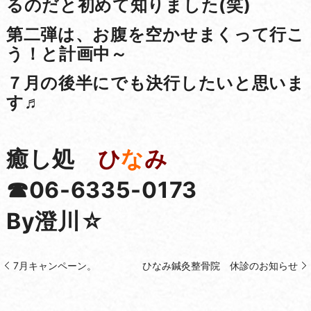
るのだと初めて知りました(笑)
第二弾は、お腹を空かせまくって行こ
う！と計画中～
７月の後半にでも決行したいと思いま
す♬
癒し処
ひ
な
み
☎06-6335-0173
By澄川☆
7月キャンペーン。
ひなみ鍼灸整骨院 休診のお知らせ