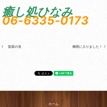
癒し処ひなみ
06-6335-0173
箕面の滝
梅雨に入りました！
ホーム