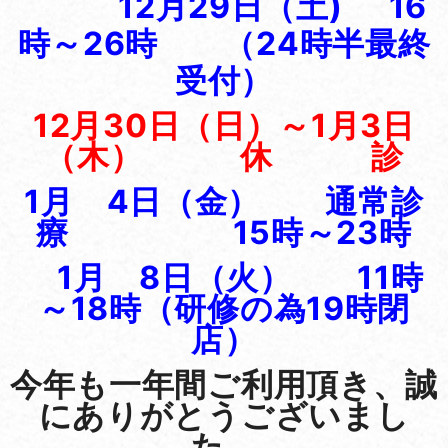
12月29日（土) 16
時～26時 （24時半最終
受付）
12月30日（日）～1月3日
（木）
休 診
1月 4日（金） 通常診
療 15時～23
時
1月 8日（火） 11時
～18時（研修の為19時閉
店）
今年も一年間ご利用頂き、誠
にありがとうございまし
た。