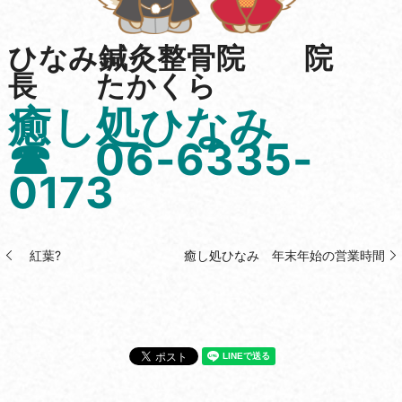
ひなみ鍼灸整骨院 院
長 たかくら
癒し処ひなみ
☎ 06-6335-
0173
紅葉?
癒し処ひなみ 年末年始の営業時間