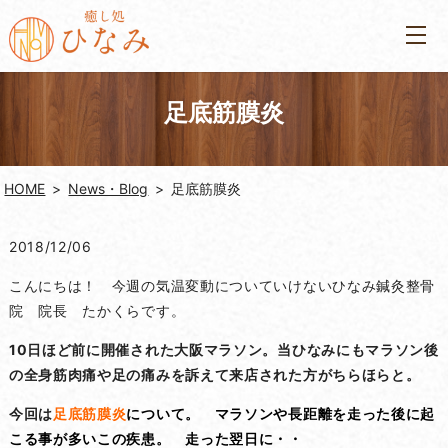
足底筋膜炎
HOME
News・Blog
足底筋膜炎
2018/12/06
こんにちは！ 今週の気温変動についていけないひなみ鍼灸整骨
院 院長 たかくらです。
10日ほど前に開催された大阪マラソン。当ひなみにもマラソン後
の全身筋肉痛や足の痛みを訴えて来店された方がちらほらと。
今回は
足底筋膜炎
について。 マラソンや長距離を走った後に起
こる事が多いこの疾患。 走った翌日に・・