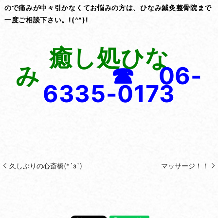
ので痛みが中々引かなくてお悩みの方は、ひなみ鍼灸整骨院まで
一度ご相談下さい。!(^^)!
癒し処ひな
み
☎ 06-
6335-0173
久しぶりの心斎橋(*´з`)
マッサージ！！