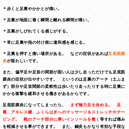
＊歩くと足裏やかかとが痛い。
＊足裏が地面に着く瞬間と離れる瞬間が痛い。
＊足裏がしびれてくる感じがする。
＊常に足裏や指の付け根に違和感を感じる。
＊足裏を押すと痛い場所がある。 などの症状があれば
足底筋膜
炎
が疑わしいです。
また、偏平足や足首の関節が固い人は少し走っただけでも足底筋
膜炎の症状が出やすいです。 というのは足裏のアーチ（土ふま
ず）部分や足首関節の柔軟性は歩いたり走ったりする時に足裏に
かかる衝撃を緩和させる働きがあるからです。
足底筋膜炎になってしまったら、
まず極力足を休める。 足
裏、アキレス腱、ふくらはぎへのマッサージ＆ストレッチやテー
ピング。 靴のアーチ部分に厚いインソールを敷く
等すれば痛み
を軽減させる事ができます。
また、鍼灸もかなり有効な手段な