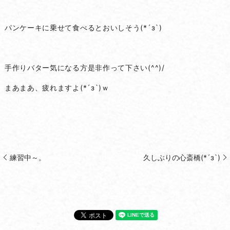
パンケーキに乗せて食べるとおいしそう(*´з`)
手作りバター気になる方是非作って下さい(^^)/
まあまあ、疲れますよ(*´з`)ｗ
練習中～。
久しぶりの心斎橋(*´з`)