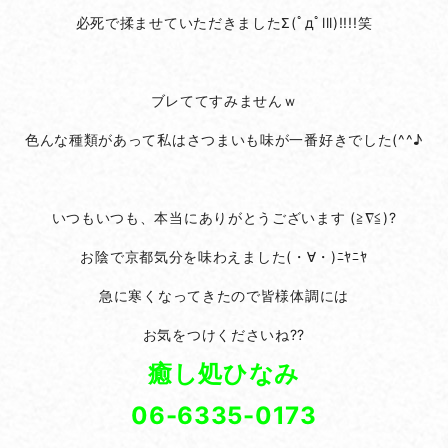
必死で揉ませていただきましたΣ(ﾟдﾟlll)!!!!笑
ブレててすみませんｗ
色んな種類があって私はさつまいも味が一番好きでした(^^♪
いつもいつも、本当にありがとうございます (≧∇≦)?
お陰で京都気分を味わえました(・∀・)ﾆﾔﾆﾔ
急に寒くなってきたので皆様体調には
お気をつけくださいね??
癒し処ひなみ
06-6335-0173