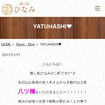
YATUHASHI❤
HOME
News・Blog
YATUHASHI❤
2017/11/17
こんにちは！
癒し処ひなみの二町です(^^♪
先日はお客様の佐々木さんから京都のお土産
八ツ橋
をいただきましたー
！！！！！！
揉みの頑張り次第で個数が変わる！との事で