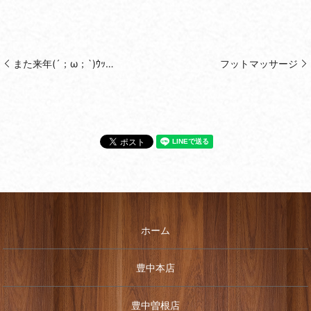
また来年(´；ω；`)ｳｯ…
フットマッサージ
ホーム
豊中本店
豊中曽根店